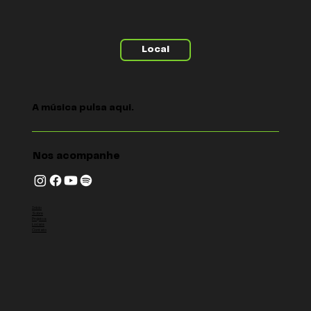
Local
A música pulsa aqui.
Nos acompanhe
Início
Sobre
Projetos
Locais
Contato