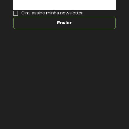
Sim, assine minha newsletter.
Enviar