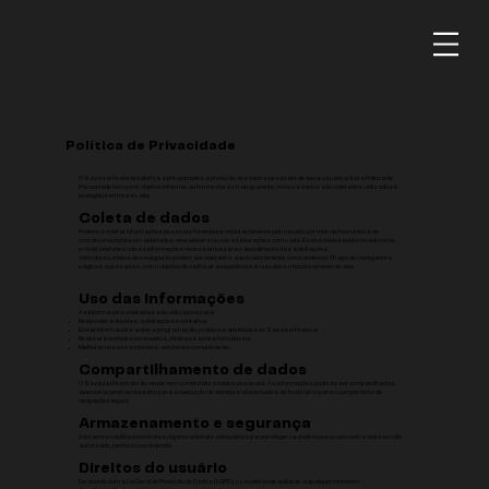
Política de Privacidade
O Savassi Festival valoriza a privacidade e a proteção dos dados pessoais de seus usuários. Esta Política de
Privacidade tem como objetivo informar, de forma clara e transparente, como os dados são coletados, utilizados e
protegidos em nosso site.
Coleta de dados
Podemos coletar informações pessoais fornecidas voluntariamente pelo usuário por meio de formulários de
contato, inscrições em atividades, newsletters ou outras interações com o site. Esses dados podem incluir nome,
e-mail, telefone e outras informações necessárias para o atendimento das solicitações.
Além disso, dados de navegação podem ser coletados automaticamente, como endereço IP, tipo de navegador e
páginas acessadas, com o objetivo de melhorar a experiência do usuário e o funcionamento do site.
Uso das informações
As informações coletadas são utilizadas para:
Responder a dúvidas, solicitações e contatos;
Enviar informações sobre a programação, projetos e atividades do Savassi Festival;
Realizar inscrições em eventos, oficinas e ações formativas;
Melhorar nossos conteúdos, serviços e comunicação.
Compartilhamento de dados
O Savassi Festival não vende nem comercializa dados pessoais. As informações poderão ser compartilhadas
apenas quando necessário para a execução de serviços relacionados ao festival ou para o cumprimento de
obrigações legais.
Armazenamento e segurança
Adotamos medidas técnicas e organizacionais adequadas para proteger os dados pessoais contra acesso não
autorizado, perda ou uso indevido.
Direitos do usuário
De acordo com a Lei Geral de Proteção de Dados (LGPD), o usuário pode solicitar, a qualquer momento: