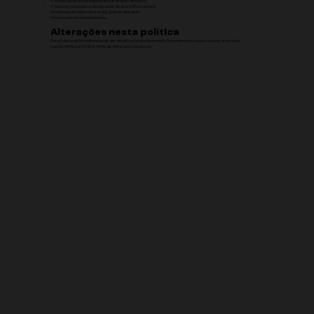
A confirmação da existência de tratamento de dados;
O acesso, correção ou atualização de suas informações;
A exclusão de dados pessoais, quando aplicável;
A revogação do consentimento.
Alterações nesta política
Esta Política de Privacidade pode ser atualizada periodicamente. Recomendamos que o usuário a consulte
regularmente para estar ciente de eventuais mudanças.