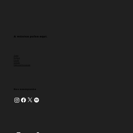
A música pulsa aqui.
Sobre
Projetos
Locais
Contato
Politica de Privacidade
Nos acompanhe